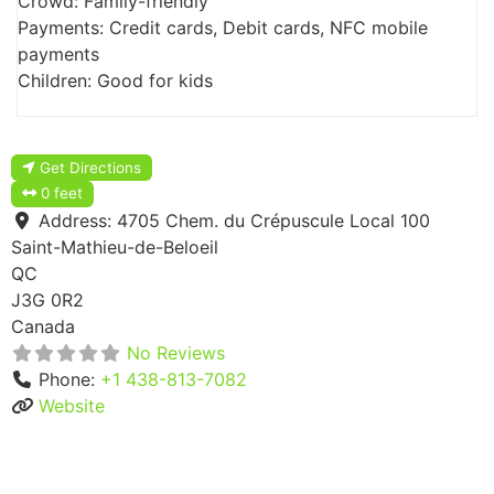
Crowd: Family-friendly
Payments: Credit cards, Debit cards, NFC mobile
payments
Children: Good for kids
Get Directions
0 feet
Address:
4705 Chem. du Crépuscule Local 100
Saint-Mathieu-de-Beloeil
QC
J3G 0R2
Canada
No Reviews
Phone:
+1 438-813-7082
Website